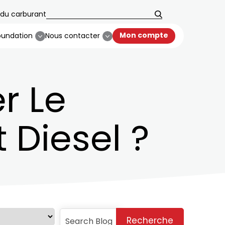
u carburant
Mon compte
oundation
Nous contacter
r Le
 Diesel ?