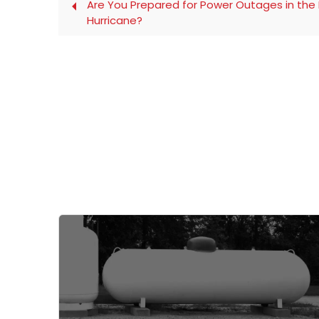
Are You Prepared for Power Outages in the 
Hurricane?