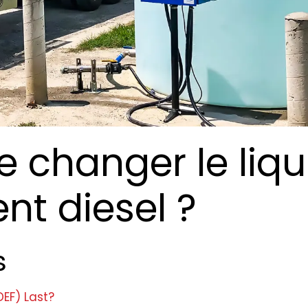
 changer le liqu
t diesel ?
s
DEF) Last?