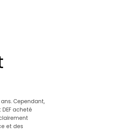
t
 ans. Cependant,
t DEF acheté
clairement
ce et des