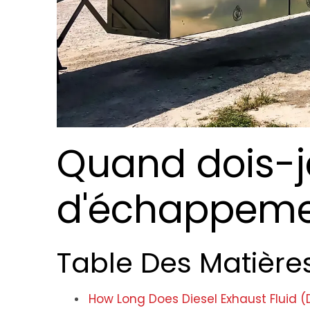
Quand dois-je
d'échappemen
Table Des Matière
How Long Does Diesel Exhaust Fluid (