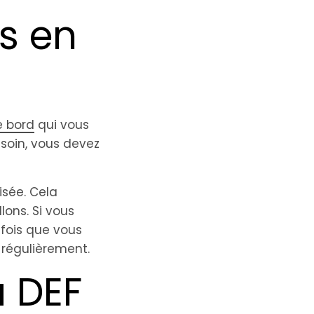
s en
e bord
qui vous
esoin, vous devez
isée. Cela
llons. Si vous
 fois que vous
t régulièrement.
a DEF