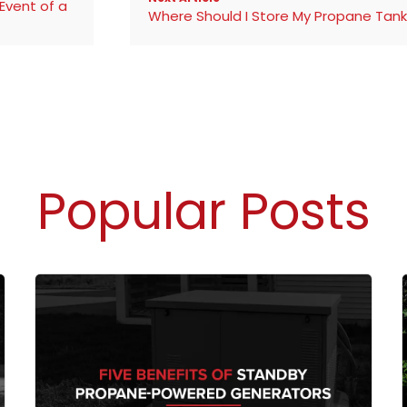
Event of a
Where Should I Store My Propane Tank
Popular Posts